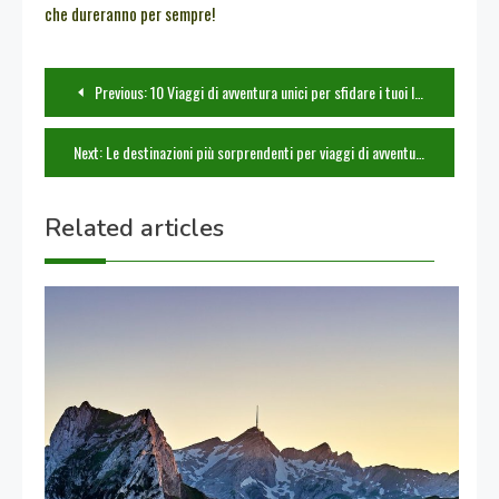
che dureranno per sempre!
Navigazione
Previous:
10 Viaggi di avventura unici per sfidare i tuoi limiti
articoli
Next:
Le destinazioni più sorprendenti per viaggi di avventura unici
Related articles