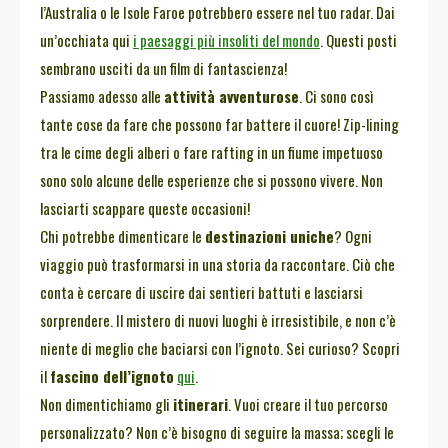
l’Australia o le Isole Faroe potrebbero essere nel tuo radar. Dai
un’occhiata qui
i paesaggi più insoliti del mondo
. Questi posti
sembrano usciti da un film di fantascienza!
Passiamo adesso alle
attività avventurose
. Ci sono così
tante cose da fare che possono far battere il cuore! Zip-lining
tra le cime degli alberi o fare rafting in un fiume impetuoso
sono solo alcune delle esperienze che si possono vivere. Non
lasciarti scappare queste occasioni!
Chi potrebbe dimenticare le
destinazioni uniche
? Ogni
viaggio può trasformarsi in una storia da raccontare. Ciò che
conta è cercare di uscire dai sentieri battuti e lasciarsi
sorprendere. Il mistero di nuovi luoghi è irresistibile, e non c’è
niente di meglio che baciarsi con l’ignoto. Sei curioso? Scopri
il
fascino dell’ignoto
qui
.
Non dimentichiamo gli
itinerari
. Vuoi creare il tuo percorso
personalizzato? Non c’è bisogno di seguire la massa; scegli le