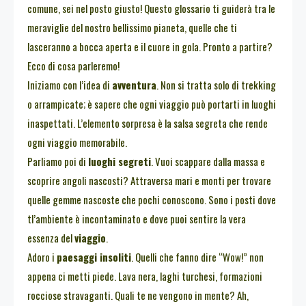
comune, sei nel posto giusto! Questo glossario ti guiderà tra le
meraviglie del nostro bellissimo pianeta, quelle che ti
lasceranno a bocca aperta e il cuore in gola. Pronto a partire?
Ecco di cosa parleremo!
Iniziamo con l’idea di
avventura
. Non si tratta solo di trekking
o arrampicate; è sapere che ogni viaggio può portarti in luoghi
inaspettati. L’elemento sorpresa è la salsa segreta che rende
ogni viaggio memorabile.
Parliamo poi di
luoghi segreti
. Vuoi scappare dalla massa e
scoprire angoli nascosti? Attraversa mari e monti per trovare
quelle gemme nascoste che pochi conoscono. Sono i posti dove
tl’ambiente è incontaminato e dove puoi sentire la vera
essenza del
viaggio
.
Adoro i
paesaggi insoliti
. Quelli che fanno dire “Wow!” non
appena ci metti piede. Lava nera, laghi turchesi, formazioni
rocciose stravaganti. Quali te ne vengono in mente? Ah,