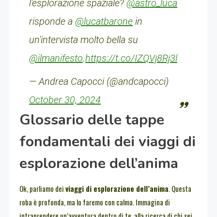
l'esplorazione spaziale?
@astro_luca
risponde a
@lucatbarone
in
un'intervista molto bella su
@ilmanifesto
.
https://t.co/IZQVj8Rj3l
— Andrea Capocci (@andcapocci)
October 30, 2024
Glossario delle tappe
fondamentali dei viaggi di
esplorazione dell’anima
Ok, parliamo dei
viaggi di esplorazione dell’anima
. Questa
roba è profonda, ma lo faremo con calma. Immagina di
intraprendere un’avventura dentro di te, alla ricerca di chi sei