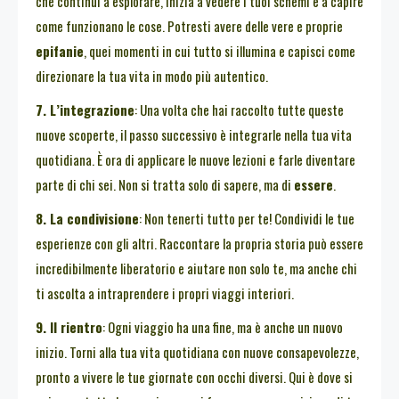
che continui a esplorare, inizia a vedere i tuoi schemi e a capire
come funzionano le cose. Potresti avere delle vere e proprie
epifanie
, quei momenti in cui tutto si illumina e capisci come
direzionare la tua vita in modo più autentico.
7. L’integrazione
: Una volta che hai raccolto tutte queste
nuove scoperte, il passo successivo è integrarle nella tua vita
quotidiana. È ora di applicare le nuove lezioni e farle diventare
parte di chi sei. Non si tratta solo di sapere, ma di
essere
.
8. La condivisione
: Non tenerti tutto per te! Condividi le tue
esperienze con gli altri. Raccontare la propria storia può essere
incredibilmente liberatorio e aiutare non solo te, ma anche chi
ti ascolta a intraprendere i propri viaggi interiori.
9. Il rientro
: Ogni viaggio ha una fine, ma è anche un nuovo
inizio. Torni alla tua vita quotidiana con nuove consapevolezze,
pronto a vivere le tue giornate con occhi diversi. Qui è dove si