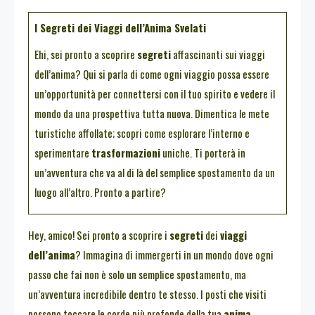
I Segreti dei Viaggi dell’Anima Svelati
Ehi, sei pronto a scoprire
segreti
affascinanti sui viaggi
dell’anima? Qui si parla di come ogni viaggio possa essere
un’opportunità per connettersi con il tuo spirito e vedere il
mondo da una prospettiva tutta nuova. Dimentica le mete
turistiche affollate; scopri come esplorare l’interno e
sperimentare
trasformazioni
uniche. Ti porterà in
un’avventura che va al di là del semplice spostamento da un
luogo all’altro. Pronto a partire?
Hey, amico! Sei pronto a scoprire i
segreti
dei
viaggi
dell’anima
? Immagina di immergerti in un mondo dove ogni
passo che fai non è solo un semplice spostamento, ma
un’avventura incredibile dentro te stesso. I posti che visiti
possono toccare le corde più profonde della tua
anima
,