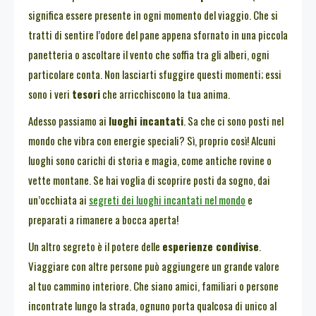
significa essere presente in ogni momento del viaggio. Che si
tratti di sentire l’odore del pane appena sfornato in una piccola
panetteria o ascoltare il vento che soffia tra gli alberi, ogni
particolare conta. Non lasciarti sfuggire questi momenti; essi
sono i veri
tesori
che arricchiscono la tua anima.
Adesso passiamo ai
luoghi incantati
. Sa che ci sono posti nel
mondo che vibra con energie speciali? Sì, proprio così! Alcuni
luoghi sono carichi di storia e magia, come antiche rovine o
vette montane. Se hai voglia di scoprire posti da sogno, dai
un’occhiata ai
segreti dei luoghi incantati nel mondo
e
preparati a rimanere a bocca aperta!
Un altro segreto è il potere delle
esperienze condivise
.
Viaggiare con altre persone può aggiungere un grande valore
al tuo cammino interiore. Che siano amici, familiari o persone
incontrate lungo la strada, ognuno porta qualcosa di unico al