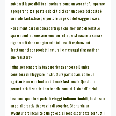
può darti la possibilità di cucinare come un vero chef. Imparare
a preparar pizza, pasta o dolci tipici con un cuoco del posto è
un modo fantastico per portare un pezzo del viaggio a casa.
Non dimenticare di concederti qualche momento di relax! Le
spa
e i centri benessere sono perfetti per staccare la spina e
rigenerarti dopo una giornata intensa di esplorazioni.
Trattamenti con prodotti naturali e massaggi rilassanti: chi
può resistere?
Infine, per rendere la tua esperienza ancora più unica,
considera di alloggiare in strutture particolari, come un
agriturismo
o un
bed and breakfast
locale. Questo ti
permetterà di sentirti parte della comunità sin dall’inizio!
Insomma, quando si parla di
viaggi indimenticabili
, basta solo
un po’ di creatività e voglia di scoprire. Che tu sia un
avventuriero incallito o un goloso, ci sono esperienze per tutti i