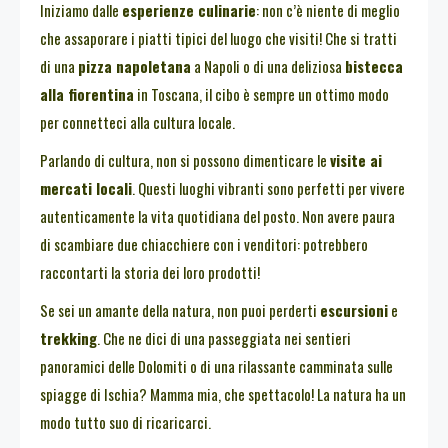
Iniziamo dalle
esperienze culinarie
: non c’è niente di meglio
che assaporare i piatti tipici del luogo che visiti! Che si tratti
di una
pizza napoletana
a Napoli o di una deliziosa
bistecca
alla fiorentina
in Toscana, il cibo è sempre un ottimo modo
per connetteci alla cultura locale.
Parlando di cultura, non si possono dimenticare le
visite ai
mercati locali
. Questi luoghi vibranti sono perfetti per vivere
autenticamente la vita quotidiana del posto. Non avere paura
di scambiare due chiacchiere con i venditori: potrebbero
raccontarti la storia dei loro prodotti!
Se sei un amante della natura, non puoi perderti
escursioni
e
trekking
. Che ne dici di una passeggiata nei sentieri
panoramici delle Dolomiti o di una rilassante camminata sulle
spiagge di Ischia? Mamma mia, che spettacolo! La natura ha un
modo tutto suo di ricaricarci.