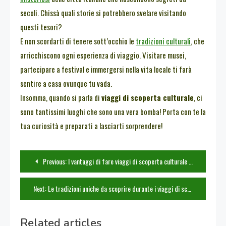
secoli. Chissà quali storie si potrebbero svelare visitando
questi tesori?
E non scordarti di tenere sott’occhio le
tradizioni culturali
, che
arricchiscono ogni esperienza di viaggio. Visitare musei,
partecipare a festival e immergersi nella vita locale ti farà
sentire a casa ovunque tu vada.
Insomma, quando si parla di
viaggi di scoperta culturale
, ci
sono tantissimi luoghi che sono una vera bomba! Porta con te la
tua curiosità e preparati a lasciarti sorprendere!
Navigazione
Previous:
I vantaggi di fare viaggi di scoperta culturale per arricchire la propria cultura
articoli
Next:
Le tradizioni uniche da scoprire durante i viaggi di scoperta culturale
Related articles