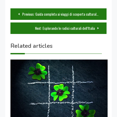
Navigazione
Previous:
Guida completa ai viaggi di scoperta culturale: come pianificare il tuo itinerario perfetto
articoli
Next:
Esplorando le radici culturali dell’Italia
Related articles