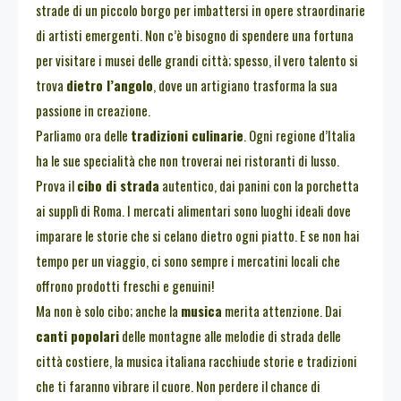
strade di un piccolo borgo per imbattersi in opere straordinarie
di artisti emergenti. Non c’è bisogno di spendere una fortuna
per visitare i musei delle grandi città; spesso, il vero talento si
trova
dietro l’angolo
, dove un artigiano trasforma la sua
passione in creazione.
Parliamo ora delle
tradizioni culinarie
. Ogni regione d’Italia
ha le sue specialità che non troverai nei ristoranti di lusso.
Prova il
cibo di strada
autentico, dai panini con la porchetta
ai supplì di Roma. I mercati alimentari sono luoghi ideali dove
imparare le storie che si celano dietro ogni piatto. E se non hai
tempo per un viaggio, ci sono sempre i mercatini locali che
offrono prodotti freschi e genuini!
Ma non è solo cibo; anche la
musica
merita attenzione. Dai
canti popolari
delle montagne alle melodie di strada delle
città costiere, la musica italiana racchiude storie e tradizioni
che ti faranno vibrare il cuore. Non perdere il chance di