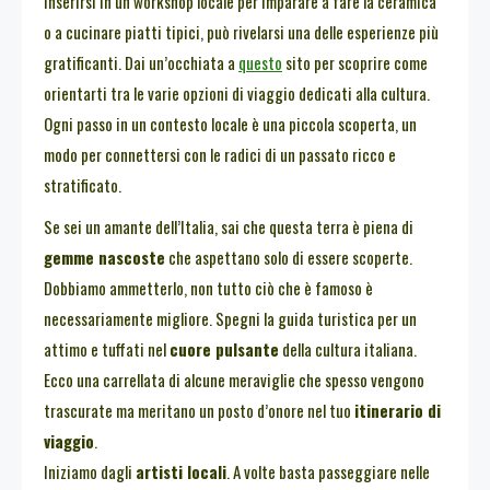
inserirsi in un workshop locale per imparare a fare la ceramica
o a cucinare piatti tipici, può rivelarsi una delle esperienze più
gratificanti. Dai un’occhiata a
questo
sito per scoprire come
orientarti tra le varie opzioni di viaggio dedicati alla cultura.
Ogni passo in un contesto locale è una piccola scoperta, un
modo per connettersi con le radici di un passato ricco e
stratificato.
Se sei un amante dell’Italia, sai che questa terra è piena di
gemme nascoste
che aspettano solo di essere scoperte.
Dobbiamo ammetterlo, non tutto ciò che è famoso è
necessariamente migliore. Spegni la guida turistica per un
attimo e tuffati nel
cuore pulsante
della cultura italiana.
Ecco una carrellata di alcune meraviglie che spesso vengono
trascurate ma meritano un posto d’onore nel tuo
itinerario di
viaggio
.
Iniziamo dagli
artisti locali
. A volte basta passeggiare nelle