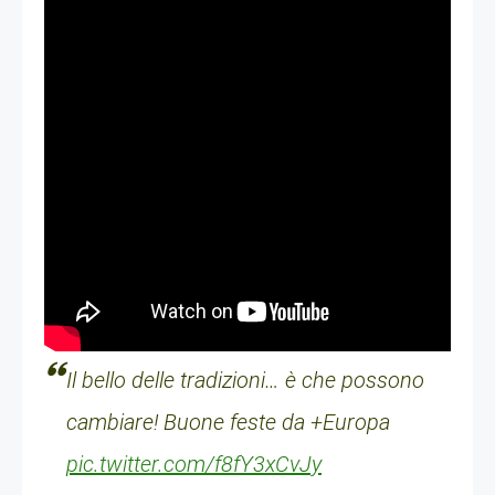
Il bello delle tradizioni… è che possono
cambiare! Buone feste da +Europa
pic.twitter.com/f8fY3xCvJy