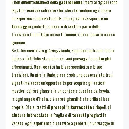
E non dimentichiamoci della
gastronomia
: molti artigiani sono
legati a tecniche culinarie storiche che rendono ogni pasto
un’esperienza indimenticabile. Immagina di assaporare un
formaggio
prodotto a mano, e di sentirti parte della
tradizione locale! Ogni morso ti racconta di un passato ricco e
genuino.
Se la tua mente sta già viaggiando, sappiamo entrambi che la
bellezza dell’Italia sta anche nei suoi paesaggi e nei
borghi
affascinanti. Ogni località ha le sue specificità e le sue
tradizioni. Un giro in Umbria non è solo una passeggiata tra i
vigneti ma anche un’opportunità per scoprire gli antichi
mestieri dell’artigianato in un contesto bucolico da favola.
In ogni angolo d’Italia, c’è un’artigianalità che brilla di luce
propria. Che si tratti di
presepi in terracotta
a Napoli, di
cinture intrecciate
in Puglia o di
tessuti pregiati
in
Veneto, ogni esperienza è un invito a perderti in un viaggio di