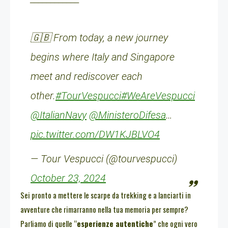
🇬🇧 From today, a new journey
begins where Italy and Singapore
meet and rediscover each
other.
#TourVespucci
#WeAreVespucci
@ItalianNavy
@MinisteroDifesa
…
pic.twitter.com/DW1KJBLVO4
— Tour Vespucci (@tourvespucci)
October 23, 2024
Sei pronto a mettere le scarpe da trekking e a lanciarti in
avventure che rimarranno nella tua memoria per sempre?
Parliamo di quelle “
esperienze autentiche
” che ogni vero