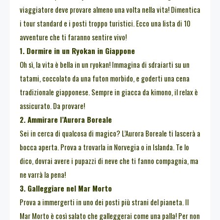
viaggiatore deve provare almeno una volta nella vita! Dimentica
i tour standard e i posti troppo turistici. Ecco una lista di 10
avventure che ti faranno sentire vivo!
1. Dormire in un Ryokan in Giappone
Oh sì, la vita è bella in un ryokan! Immagina di sdraiarti su un
tatami, coccolato da una futon morbido, e goderti una cena
tradizionale giapponese. Sempre in giacca da kimono, il relax è
assicurato. Da provare!
2. Ammirare l’Aurora Boreale
Sei in cerca di qualcosa di magico? L’Aurora Boreale ti lascerà a
bocca aperta. Prova a trovarla in Norvegia o in Islanda. Te lo
dico, dovrai avere i pupazzi di neve che ti fanno compagnia, ma
ne varrà la pena!
3. Galleggiare nel Mar Morto
Prova a immergerti in uno dei posti più strani del pianeta. Il
Mar Morto è così salato che galleggerai come una palla! Per non