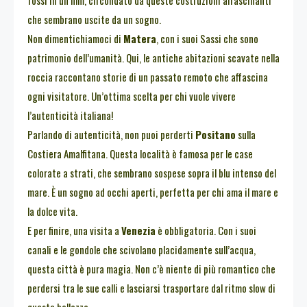
fossi in un film, circondato da queste costruzioni affascinanti
che sembrano uscite da un sogno.
Non dimentichiamoci di
Matera
, con i suoi Sassi che sono
patrimonio dell’umanità. Qui, le antiche abitazioni scavate nella
roccia raccontano storie di un passato remoto che affascina
ogni visitatore. Un’ottima scelta per chi vuole vivere
l’autenticità italiana!
Parlando di autenticità, non puoi perderti
Positano
sulla
Costiera Amalfitana. Questa località è famosa per le case
colorate a strati, che sembrano sospese sopra il blu intenso del
mare. È un sogno ad occhi aperti, perfetta per chi ama il mare e
la dolce vita.
E per finire, una visita a
Venezia
è obbligatoria. Con i suoi
canali e le gondole che scivolano placidamente sull’acqua,
questa città è pura magia. Non c’è niente di più romantico che
perdersi tra le sue calli e lasciarsi trasportare dal ritmo slow di