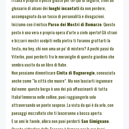
l’Italia è proprio il posto giusto per te! Qui di seguito, trovi un
glossario di alcuni dei
luoghi incantati
da non perdere,
accompagnato da un tocco di personalità e divagazioni.
Iniziamo con il mitico
Parco dei Mostri di Bomarzo
. Questo
posto è una vera e propria opera d’arte a cielo aperto! Gli strani
e bizzarri mostri scolpiti nella pietra ti faranno grattarti la
testa, ma hey, chi non ama un po’ di mistero? A pochi passi da
Viterbo, puoi perderti fra le meraviglie di questo giardino che
sembra uscito da un libro di fiabe.
Non possiamo dimenticare
Civita di Bagnoregio
, conosciuta
anche come “la città che muore”. Ma non lasciarti ingannare
dal nome: questo borgo è uno dei più affascinanti di tutta
Italia! Immerso nelle colline, puoi raggiungerlo solo
attraversando un ponte sospeso. La vista da qui è da urlo, con
paesaggi mozzafiato che ti lasceranno a bocca aperta.
E se ami le favole, allora non puoi perderti
San Gimignano
.