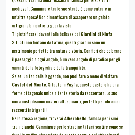
Questa cittadina della Toscana è famosa per le sue torri
medievali. Camminare tra le sue strade è come entrare in
un’altra epoca! Non dimenticare di assaporare un gelato
artigianale mentre ti godi la vista.
Ti pietrificerai davanti alla bellezza dei
Giardini di Ninfa
.
Situati non lontano da Latina, questi giardini sono un
matrimonio perfetto tra natura e storia. Con fiori che colorano
il paesaggio a ogni angolo, è un vero angolo di paradiso per gli
amanti della fotografia e della tranquillità.
Se sei un fan delle leggende, non puoi fare a meno di visitare
Castel del Monte
. Situato in Puglia, questo castello ha una
forma ottagonale unica e tanta storia da raccontare. Le sue
mura custodiscono misteri affascinanti, perfetti per chi ama i
racconti intriganti!
Nella stessa regione, troverai
Alberobello
, famosa per i suoi
trulli bianchi. Camminare per le stradine ti farà sentire come se