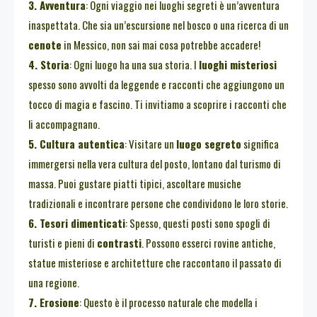
3. Avventura
: Ogni viaggio nei luoghi segreti è un’avventura
inaspettata. Che sia un’escursione nel bosco o una ricerca di un
cenote
in Messico, non sai mai cosa potrebbe accadere!
4. Storia
: Ogni luogo ha una sua storia. I
luoghi misteriosi
spesso sono avvolti da leggende e racconti che aggiungono un
tocco di magia e fascino. Ti invitiamo a scoprire i racconti che
li accompagnano.
5. Cultura autentica
: Visitare un
luogo segreto
significa
immergersi nella vera cultura del posto, lontano dal turismo di
massa. Puoi gustare piatti tipici, ascoltare musiche
tradizionali e incontrare persone che condividono le loro storie.
6. Tesori dimenticati
: Spesso, questi posti sono spogli di
turisti e pieni di
contrasti
. Possono esserci rovine antiche,
statue misteriose e architetture che raccontano il passato di
una regione.
7. Erosione
: Questo è il processo naturale che modella i