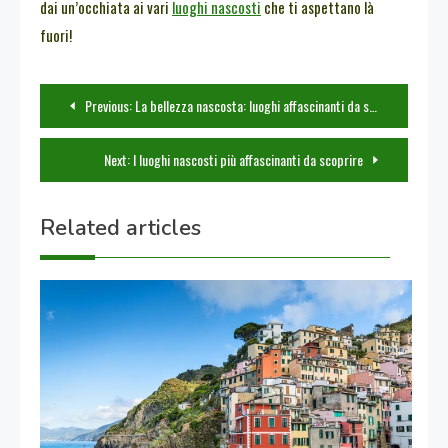
dai un’occhiata ai vari
luoghi nascosti
che ti aspettano là
fuori!
Navigazione
Previous:
La bellezza nascosta: luoghi affascinanti da scoprire in Italia
articoli
Next:
I luoghi nascosti più affascinanti da scoprire
Related articles