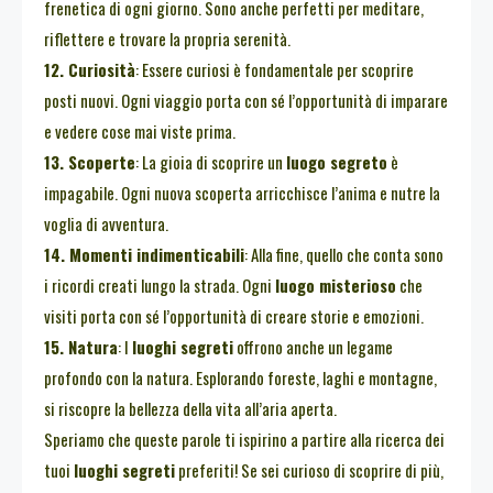
frenetica di ogni giorno. Sono anche perfetti per meditare,
riflettere e trovare la propria serenità.
12. Curiosità
: Essere curiosi è fondamentale per scoprire
posti nuovi. Ogni viaggio porta con sé l’opportunità di imparare
e vedere cose mai viste prima.
13. Scoperte
: La gioia di scoprire un
luogo segreto
è
impagabile. Ogni nuova scoperta arricchisce l’anima e nutre la
voglia di avventura.
14. Momenti indimenticabili
: Alla fine, quello che conta sono
i ricordi creati lungo la strada. Ogni
luogo misterioso
che
visiti porta con sé l’opportunità di creare storie e emozioni.
15. Natura
: I
luoghi segreti
offrono anche un legame
profondo con la natura. Esplorando foreste, laghi e montagne,
si riscopre la bellezza della vita all’aria aperta.
Speriamo che queste parole ti ispirino a partire alla ricerca dei
tuoi
luoghi segreti
preferiti! Se sei curioso di scoprire di più,