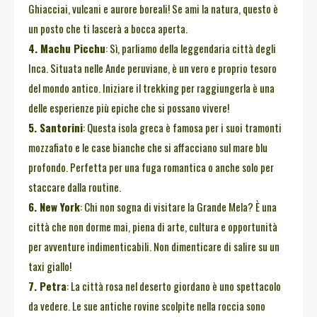
Ghiacciai, vulcani e aurore boreali! Se ami la natura, questo è
un posto che ti lascerà a bocca aperta.
4. Machu Picchu
: Sì, parliamo della leggendaria città degli
Inca. Situata nelle Ande peruviane, è un vero e proprio tesoro
del mondo antico. Iniziare il trekking per raggiungerla è una
delle esperienze più epiche che si possano vivere!
5. Santorini
: Questa isola greca è famosa per i suoi tramonti
mozzafiato e le case bianche che si affacciano sul mare blu
profondo. Perfetta per una fuga romantica o anche solo per
staccare dalla routine.
6. New York
: Chi non sogna di visitare la Grande Mela? È una
città che non dorme mai, piena di arte, cultura e opportunità
per avventure indimenticabili. Non dimenticare di salire su un
taxi giallo!
7. Petra
: La città rosa nel deserto giordano è uno spettacolo
da vedere. Le sue antiche rovine scolpite nella roccia sono