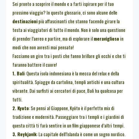
Sei pronto a scoprire il mondo e a farti ispirare per il tuo
prossimo viaggio? In questo glossario, ci sono alcune delle
destinazioni
più affascinanti che stanno facendo girare la
testa ai viaggiatori di tutto il mondo. Non è solo una questione
di prender l’aereo e partire, ma di esplorare il
meraviglioso
in
modi che non avresti mai pensato!
Facciamo un giro tra i posti che fanno brillare gli occhi e che ti
faranno battere il cuore!
1. Bali
: Questa isola indonesiana è la mecca del relax e della
spiritualità. Spiagge da cartolina, templi antichi e una cultura
vibrante. Dai surfisti ai cercatori di pace, Bali ha qualcosa per
tutti.
2. Kyoto
: Se pensi al Giappone, Kyōto è il perfetto mix di
tradizione e modernità. Passeggiare tra i templi e i giardini di
questa città ti farà sentire in un film giapponese d’altri tempi.
3. Reykjavik
: La capitale dell’Islanda è come un sogno nordico.