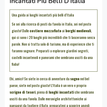
Incantati Più Belli D’Italia
Una guida ai luoghi incantati più belli d’Italia
Se sei alla ricerca di posti da favola in Italia, sei nel posto
giusto! Dalle
costiere mozzafiato
ai
borghi medievali
,
qui ci sono i 20 luoghi più incredibili che ti lasceranno senza
parole. Non si tratta solo di turismo, ma di esperienze che ti
faranno sognare. Preparati a esplorare giardini segreti,
castelli incantevoli e panorami che sembrano usciti da una
fiaba!
Ehi, amici! Se siete in cerca di avventure da
sogno
nel bel
paese, siete nel posto giusto! L’Italia è un vero e proprio
scrigno di tesori
, piena di
luoghi incantati
che sembrano
usciti da una favola. Dalle meraviglie architettoniche ai
paesaggi da togliere il fiato, preparatevi a scoprire angoli