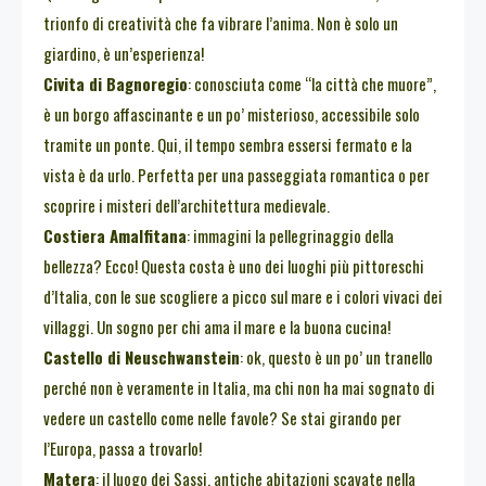
trionfo di creatività che fa vibrare l’anima. Non è solo un
giardino, è un’esperienza!
Civita di Bagnoregio
: conosciuta come “la città che muore”,
è un borgo affascinante e un po’ misterioso, accessibile solo
tramite un ponte. Qui, il tempo sembra essersi fermato e la
vista è da urlo. Perfetta per una passeggiata romantica o per
scoprire i misteri dell’architettura medievale.
Costiera Amalfitana
: immagini la pellegrinaggio della
bellezza? Ecco! Questa costa è uno dei luoghi più pittoreschi
d’Italia, con le sue scogliere a picco sul mare e i colori vivaci dei
villaggi. Un sogno per chi ama il mare e la buona cucina!
Castello di Neuschwanstein
: ok, questo è un po’ un tranello
perché non è veramente in Italia, ma chi non ha mai sognato di
vedere un castello come nelle favole? Se stai girando per
l’Europa, passa a trovarlo!
Matera
: il luogo dei Sassi, antiche abitazioni scavate nella