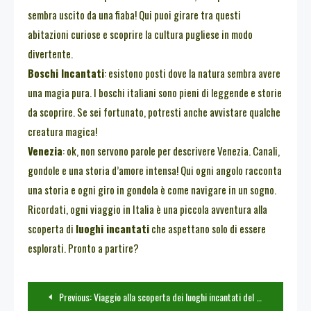
sembra uscito da una fiaba! Qui puoi girare tra questi
abitazioni curiose e scoprire la cultura pugliese in modo
divertente.
Boschi Incantati
: esistono posti dove la natura sembra avere
una magia pura. I boschi italiani sono pieni di leggende e storie
da scoprire. Se sei fortunato, potresti anche avvistare qualche
creatura magica!
Venezia
: ok, non servono parole per descrivere Venezia. Canali,
gondole e una storia d’amore intensa! Qui ogni angolo racconta
una storia e ogni giro in gondola è come navigare in un sogno.
Ricordati, ogni viaggio in Italia è una piccola avventura alla
scoperta di
luoghi incantati
che aspettano solo di essere
esplorati. Pronto a partire?
Navigazione
Previous:
Viaggio alla scoperta dei luoghi incantati del mondo