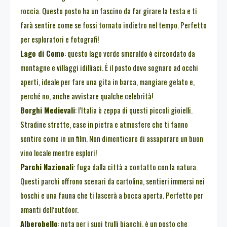
roccia. Questo posto ha un fascino da far girare la testa e ti
farà sentire come se fossi tornato indietro nel tempo. Perfetto
per esploratori e fotografi!
Lago di Como
: questo lago verde smeraldo è circondato da
montagne e villaggi idilliaci. È il posto dove sognare ad occhi
aperti, ideale per fare una gita in barca, mangiare gelato e,
perché no, anche avvistare qualche celebrità!
Borghi Medievali
: l’Italia è zeppa di questi piccoli gioielli.
Stradine strette, case in pietra e atmosfere che ti fanno
sentire come in un film. Non dimenticare di assaporare un buon
vino locale mentre esplori!
Parchi Nazionali
: fuga dalla città a contatto con la natura.
Questi parchi offrono scenari da cartolina, sentieri immersi nei
boschi e una fauna che ti lascerà a bocca aperta. Perfetto per
amanti dell’outdoor.
Alberobello
: nota per i suoi trulli bianchi, è un posto che