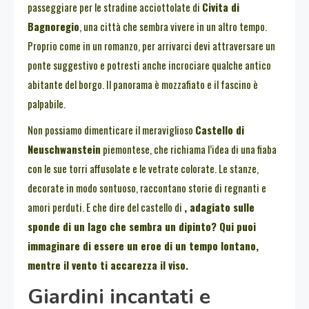
passeggiare per le stradine acciottolate di
Civita di
Bagnoregio
, una città che sembra vivere in un altro tempo.
Proprio come in un romanzo, per arrivarci devi attraversare un
ponte suggestivo e potresti anche incrociare qualche antico
abitante del borgo. Il panorama è mozzafiato e il fascino è
palpabile.
Non possiamo dimenticare il meraviglioso
Castello di
Neuschwanstein
piemontese, che richiama l’idea di una fiaba
con le sue torri affusolate e le vetrate colorate. Le stanze,
decorate in modo sontuoso, raccontano storie di regnanti e
amori perduti. E che dire del castello di
, adagiato sulle
sponde di un lago che sembra un dipinto? Qui puoi
immaginare di essere un eroe di un tempo lontano,
mentre il vento ti accarezza il viso.
Giardini incantati e