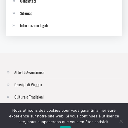
Contattaci
Sitemap
Informazioni legali
Attività Avventurose
Consigli di Viaggio
Cultura e Tradizioni
Destinazioni Uniche
Nous utilisons des cookies pour vous garantir la meilleure
expérience sur notre site web. Si vous continuez à utiliser ce
Gastronomia Locale
site, nous supposerons que vous en êtes satisfait.