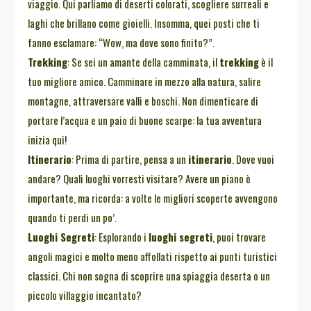
viaggio. Qui parliamo di deserti colorati, scogliere surreali e
laghi che brillano come gioielli. Insomma, quei posti che ti
fanno esclamare: “Wow, ma dove sono finito?”.
Trekking
: Se sei un amante della camminata, il
trekking
è il
tuo migliore amico. Camminare in mezzo alla natura, salire
montagne, attraversare valli e boschi. Non dimenticare di
portare l’acqua e un paio di buone scarpe: la tua avventura
inizia qui!
Itinerario
: Prima di partire, pensa a un
itinerario
. Dove vuoi
andare? Quali luoghi vorresti visitare? Avere un piano è
importante, ma ricorda: a volte le migliori scoperte avvengono
quando ti perdi un po’.
Luoghi Segreti
: Esplorando i
luoghi segreti
, puoi trovare
angoli magici e molto meno affollati rispetto ai punti turistici
classici. Chi non sogna di scoprire una spiaggia deserta o un
piccolo villaggio incantato?