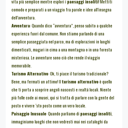
vita più semplice mentre esplori i
paesaggi insoliti
! Mettiti
comodo e preparati a un viaggio fra parole e idee all’insegna
dell’avventura.
Avventura
: Quando dico “avventura”, penso subito a qualche
esperienza fuori dal comune. Non stiamo parlando di una
semplice passeggiata nel parco, ma di esplorazioni in luoghi
dimenticati, magari in cima a una montagna o in una foresta
misteriosa. Le avventure sono ciò che rende il viaggio
memorabile.
Turismo Alternativo
: Ok, ti piace il turismo tradizionale?
Bene, ma fermati un attimo! Il
turismo alternativo
è quello
che ti porta a scoprire angoli nascosti e realtá locali. Niente
più folle code ai musei, qui si tratta di parlare con la gente del
posto e vivere ‘sto posto come un vero locale.
Paisaggio Inusuale
: Quando parliamo di
paesaggi insoliti
,
immaginiamo luoghi che non vedresti mai nei cataloghi da