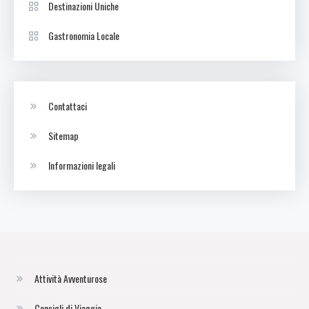
Destinazioni Uniche
Gastronomia Locale
Contattaci
Sitemap
Informazioni legali
Attività Avventurose
Consigli di Viaggio