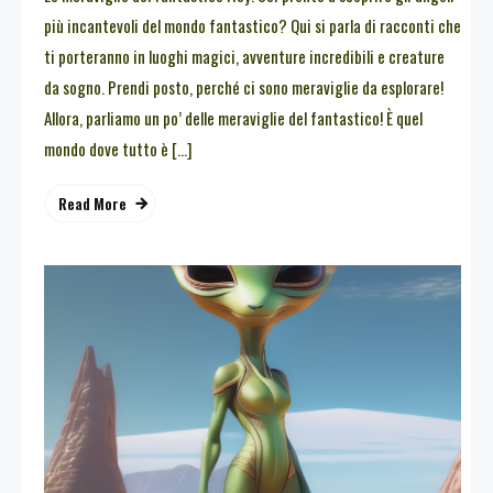
più incantevoli del mondo fantastico? Qui si parla di racconti che
ti porteranno in luoghi magici, avventure incredibili e creature
da sogno. Prendi posto, perché ci sono meraviglie da esplorare!
Allora, parliamo un po’ delle meraviglie del fantastico! È quel
mondo dove tutto è […]
Read More