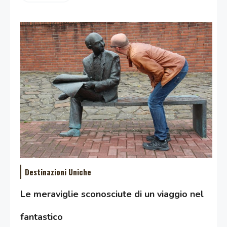
Destinazioni Uniche
Le meraviglie sconosciute di un viaggio nel
fantastico