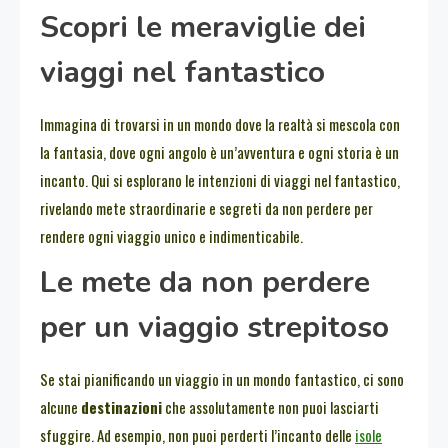
Scopri le meraviglie dei
viaggi nel fantastico
Immagina di trovarsi in un mondo dove la realtà si mescola con
la fantasia, dove ogni angolo è un’avventura e ogni storia è un
incanto. Qui si esplorano le intenzioni di viaggi nel fantastico,
rivelando mete straordinarie e segreti da non perdere per
rendere ogni viaggio unico e indimenticabile.
Le mete da non perdere
per un viaggio strepitoso
Se stai pianificando un viaggio in un mondo fantastico, ci sono
alcune
destinazioni
che assolutamente non puoi lasciarti
sfuggire. Ad esempio, non puoi perderti l’incanto delle
isole