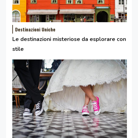
Destinazioni Uniche
Le destinazioni misteriose da esplorare con
stile