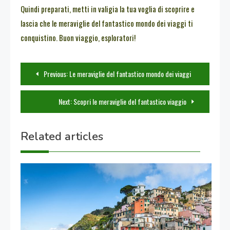
Quindi preparati, metti in valigia la tua voglia di scoprire e
lascia che le meraviglie del fantastico mondo dei viaggi ti
conquistino. Buon viaggio, esploratori!
Navigazione
Previous:
Le meraviglie del fantastico mondo dei viaggi
articoli
Next:
Scopri le meraviglie del fantastico viaggio
Related articles