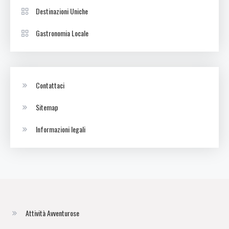
Destinazioni Uniche
Gastronomia Locale
Contattaci
Sitemap
Informazioni legali
Attività Avventurose