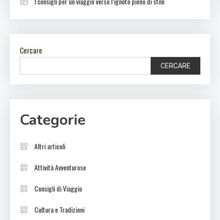
I consigli per un viaggio verso l’ignoto pieno di stile
Cercare
CERCARE
Categorie
Altri articoli
Attività Avventurose
Consigli di Viaggio
Cultura e Tradizioni