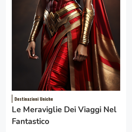
Destinazioni Uniche
Le Meraviglie Dei Viaggi Nel
Fantastico